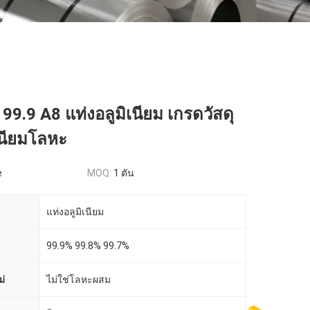
 99.9 A8 แท่งอลูมิเนียม เกรดวัสดุ
เนียมโลหะ
e
MOQ:
1 ตัน
แท่งอลูมิเนียม
99.9% 99.8% 99.7%
่
ไม่ใช่โลหะผสม