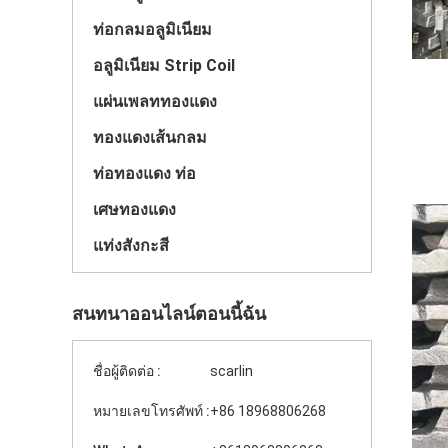
ท่อกลมอลูมิเนียม
อลูมิเนียม Strip Coil
แผ่นเพลททองแดง
ทองแดงเส้นกลม
ท่อทองแดง ท่อ
เศษทองแดง
แท่งสังกะสี
สนทนาออนไลน์ตอนนี้ฉัน
ชื่อผู้ติดต่อ :
scarlin
หมายเลขโทรศัพท์ :
+86 18968806268