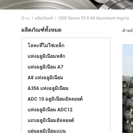
บ้าน
/
ผลิตภัณฑ์
/
1000 Series 99 8 A8 Aluminium Ingots
ผลิตภัณฑ์ทั้งหมด
คำหลั
โลหะที่ไม่ใช่เหล็ก
แท่งอลูมิเนียมหลัก
แท่งอลูมิเนียม A7
A8 แท่งอลูมิเนียม
A356 แท่งอลูมิเนียม
ADC 10 อลูมิเนียมอัลลอยด์
แท่งอลูมิเนียม ADC12
แถบอลูมิเนียมอัลลอยด์
แผ่นอลูมิเนียมแบน