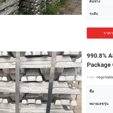
ต้นทาง
ระดับ
ราคาถ
990.8% A8
Package O
ราคา:
negotiabl
ชื่อ
หมายเลขรุ่น