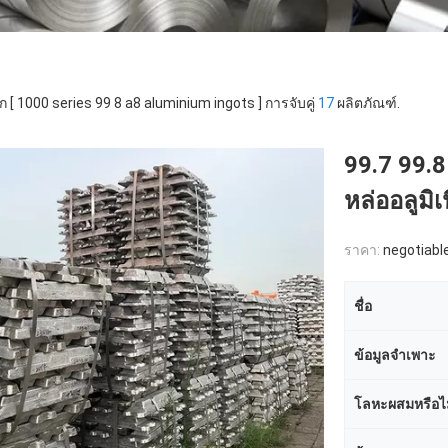
ก [ 1000 series 99 8 a8 aluminium ingots ] การจับคู่
17
ผลิตภัณฑ์.
99.7 99.8
หล่ออลูมิ
ราคา:
negotiabl
ชื่อ
ข้อมูลจำเพาะ
โลหะผสมหรือไม