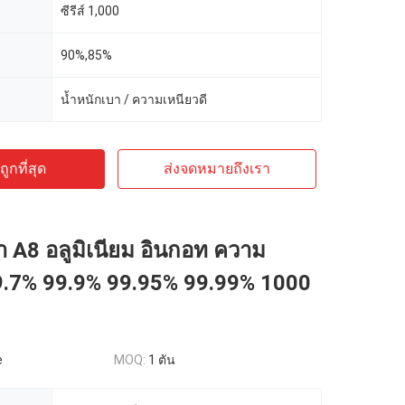
ซีรีส์ 1,000
90%,85%
น้ำหนักเบา / ความเหนียวดี
ูกที่สุด
ส่งจดหมายถึงเรา
บา A8 อลูมิเนียม อินกอท ความ
 99.7% 99.9% 99.95% 99.99% 1000
e
MOQ:
1 ตัน