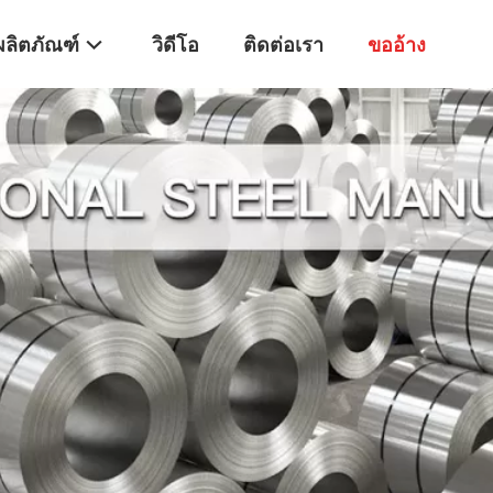
ผลิตภัณฑ์
วิดีโอ
ติดต่อเรา
ขออ้าง