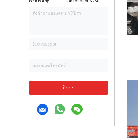
WhatsApp :
+8618968806268
ติดต่อ