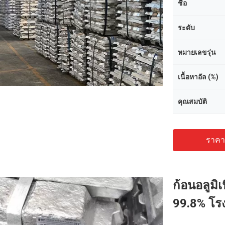
ชื่อ
ระดับ
หมายเลขรุ่น
เนื้อหาอัล (%)
คุณสมบัติ
ราคาถ
ก้อนอลูมิเ
99.8% โร