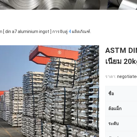
ก [ din a7 aluminium ingot ] การจับคู่
4
ผลิตภัณฑ์.
ASTM DIN 
เนียม 20k
ราคา:
negotiate
ชื่อ
ล้อแม็ก
ระดับ