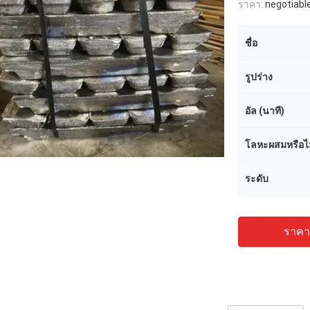
ราคา:
negotiabl
ชื่อ
รูปร่าง
อัล (นาที)
โลหะผสมหรือไม
ระดับ
ราคาถ